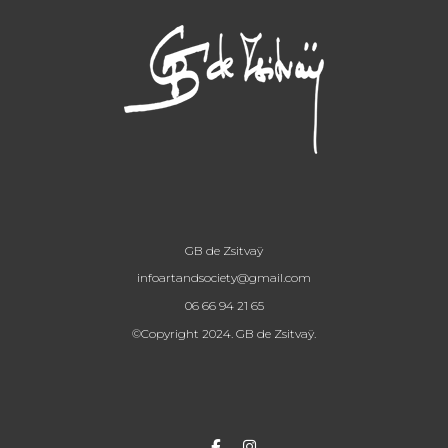
GB de Zsitvaÿ
infoartandsociety@gmail.com
06 66 94 21 65
©Copyright 2024. GB de Zsitvaÿ.