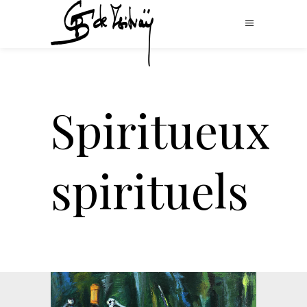
Spiritueux
spirituels