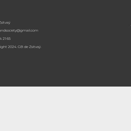
sitvaÿ
tandsociety@gmail.com
4 21 65
ght 2024. GB de Zsitvaÿ.