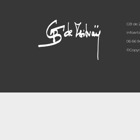
GB de Z
infoar
06 66 9
©Copyri