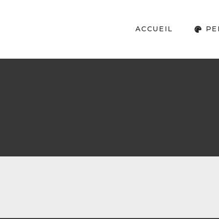
ACCUEIL
PE