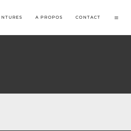
INTURES
A PROPOS
CONTACT